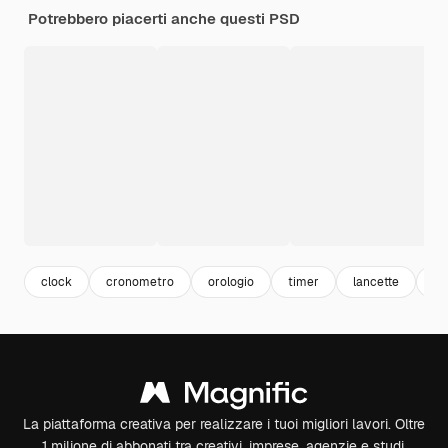
Potrebbero piacerti anche questi PSD
clock
cronometro
orologio
timer
lancette
or
La piattaforma creativa per realizzare i tuoi migliori lavori. Oltre
1 milione di abbonati tra creativi, imprese, agenzie e studi.