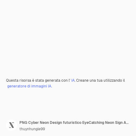
Questa risorsa è stata generata con l'
IA
. Creane una tua utilizzando il
generatore di immagini IA.
PNG Cyber Neon Design futuristico EyeCatching Neon Sign Art per la pubblicità e il marketing digitale
thuynhungle99