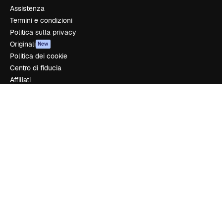
Assistenza
Termini e condizioni
Politica sulla privacy
Originali
New
Politica dei cookie
Centro di fiducia
Affiliati
Aziende
Azienda
Prezzi
Chi siamo
Recensioni
Lavora con noi
Cerca tendenze
Blog
Eventi
Slidesgo