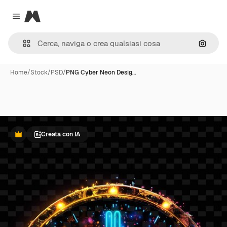
Magnific
Close menu
Cerca 
Home
/
Stock
/
PSD
/
PNG Cyber Neon Desig…
Creata con IA
Premium