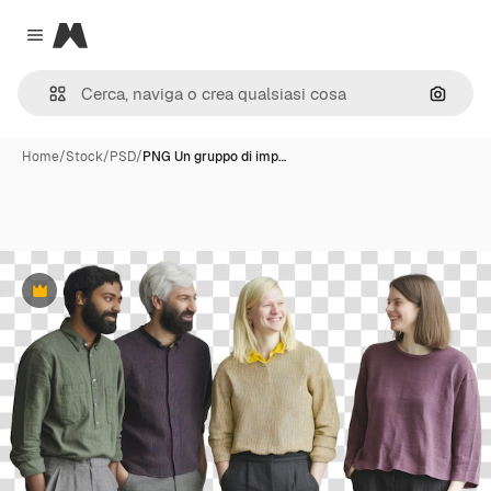
Magnific
Close menu
Cerca 
Home
/
Stock
/
PSD
/
PNG Un gruppo di imp…
Premium