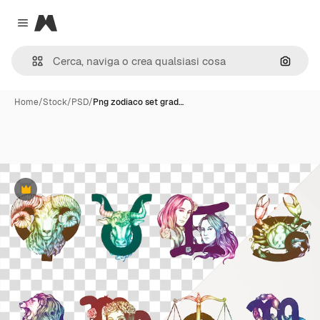
Magnific
Close menu
Cerca 
Home
/
Stock
/
PSD
/
Png zodiaco set grad…
Premium