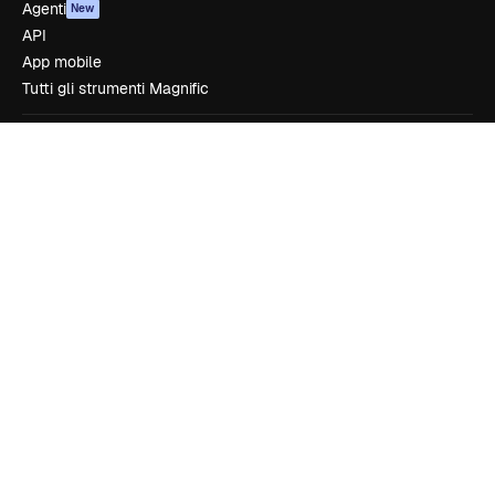
Agenti
New
API
App mobile
Tutti gli strumenti Magnific
Inizia
Academy
Documentazione
Assistenza
Termini e condizioni
Politica sulla privacy
Originali
New
Politica dei cookie
Centro di fiducia
Affiliati
Aziende
Azienda