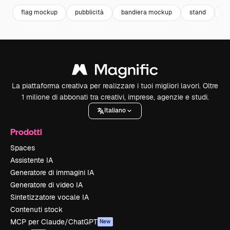
flag mockup
pubblicità
bandiera mockup
stand
m
La piattaforma creativa per realizzare i tuoi migliori lavori. Oltre
1 milione di abbonati tra creativi, imprese, agenzie e studi.
Italiano
Prodotti
Spaces
Assistente IA
Generatore di immagini IA
Generatore di video IA
Sintetizzatore vocale IA
Contenuti stock
MCP per Claude/ChatGPT
New