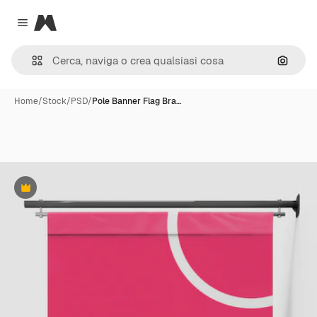
Magnific
Close menu
Cerca 
Home
/
Stock
/
PSD
/
Pole Banner Flag Bra…
Premium