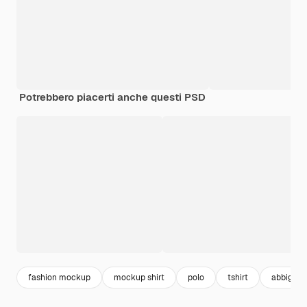
Potrebbero piacerti anche questi PSD
fashion mockup
mockup shirt
polo
tshirt
abbiglia