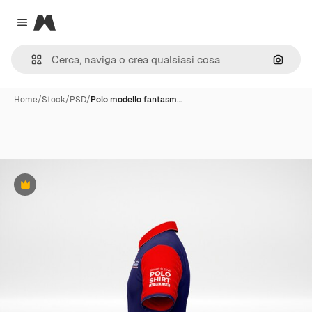
Magnific
Close menu
Cerca 
Home
/
Stock
/
PSD
/
Polo modello fantasm…
Premium