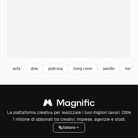
sofa
dive
poltrona
living room
salotto
home in
La piattaforma creativa per realizzare i tuoi migliori lavori. Oltre
1 milione di abbonati tra creativi, imprese, agenzie e studi.
Italiano