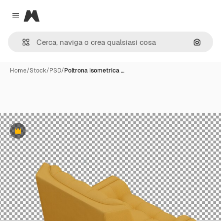
Magnific
Close menu
Cerca 
Home
/
Stock
/
PSD
/
Poltrona isometrica …
Premium