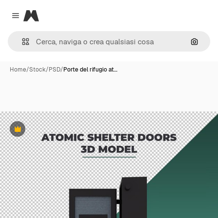
Magnific
Close menu
Cerca 
Home
/
Stock
/
PSD
/
Porte del rifugio at…
Premium