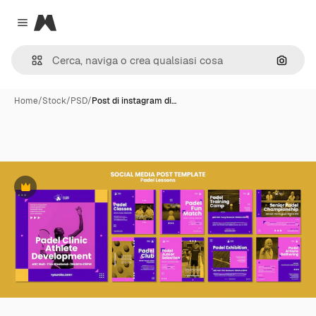
Magnific
Close menu
Cerca 
Home
/
Stock
/
PSD
/
Post di instagram di…
Premium