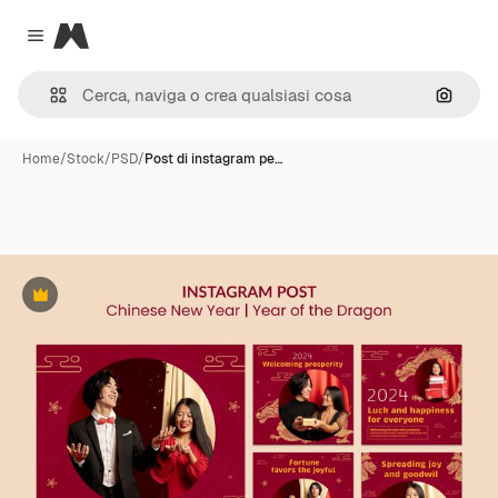
Magnific
Close menu
Cerca 
Home
/
Stock
/
PSD
/
Post di instagram pe…
Premium