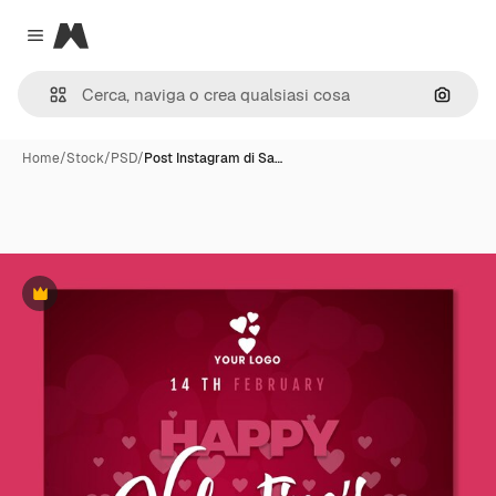
Magnific
Close menu
Cerca 
Home
/
Stock
/
PSD
/
Post Instagram di Sa…
Premium