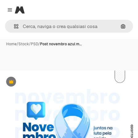
Magnific
Close menu
Cerca 
Home
/
Stock
/
PSD
/
Post novembro azul m…
Premium