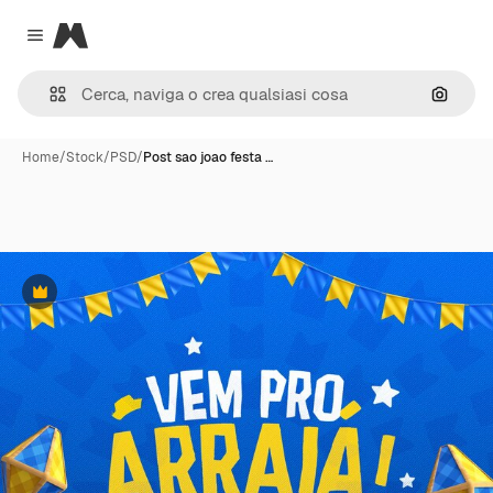
Magnific
Close menu
Cerca 
Home
/
Stock
/
PSD
/
Post sao joao festa …
Premium