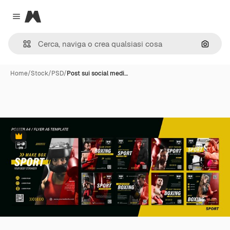
Magnific
Close menu
Cerca 
Home
/
Stock
/
PSD
/
Post sui social medi…
Premium