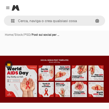
Magnific
Close menu
Cerca 
Home
/
Stock
/
PSD
/
Post sui social per …
Premium