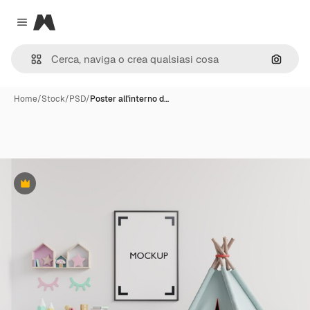
Magnific
Close menu
Cerca 
Home
/
Stock
/
PSD
/
Poster all'interno d…
Premium