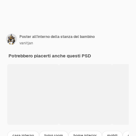
Poster all'interno della stanza del bambino
vanitjan
Potrebbero piacerti anche questi PSD
casa interno
living room
home interior
mobili
came