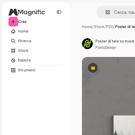
Crea
Home
/
Stock
/
PSD
/
Poster di t
Home
Ricerca
Poster di tela su mock
PixelsDesign
Stock
Esplora
Strumenti
Premium