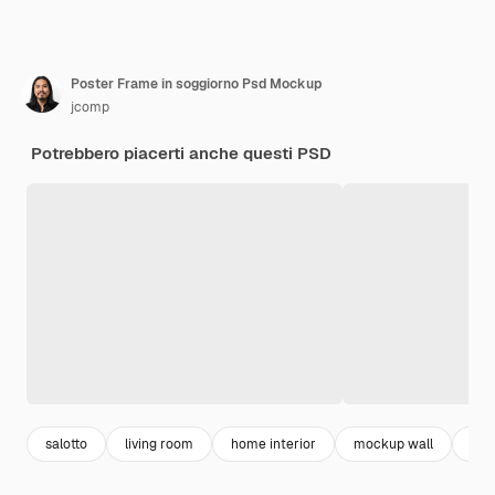
Poster Frame in soggiorno Psd Mockup
jcomp
Potrebbero piacerti anche questi PSD
salotto
living room
home interior
mockup wall
cas