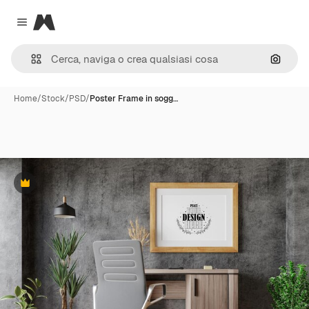
Magnific
Close menu
Cerca 
Home
/
Stock
/
PSD
/
Poster Frame in sogg…
Premium