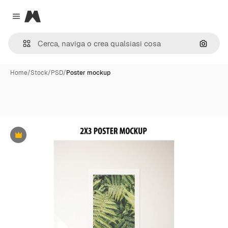
Magnific
Close menu
Cerca 
Home
/
Stock
/
PSD
/
Poster mockup
Premium