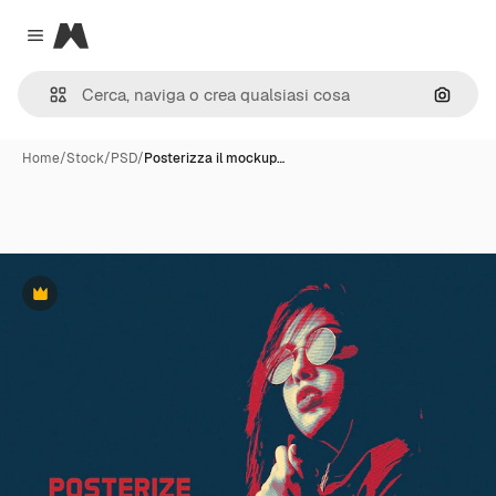
Magnific
Close menu
Cerca 
Home
/
Stock
/
PSD
/
Posterizza il mockup…
Premium