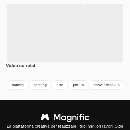
Video correlati
Premium
Premium
Generato dall'IA
Premium
Premium
Generato da
canvas
painting
arte
pittura
canvas mockup
La piattaforma creativa per realizzare i tuoi migliori lavori. Oltre