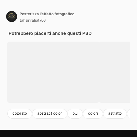
Posterizza l'effetto fotografico
tahsinrahat786
Potrebbero piacerti anche questi PSD
colorato
abstract color
blu
colori
astratto
ab