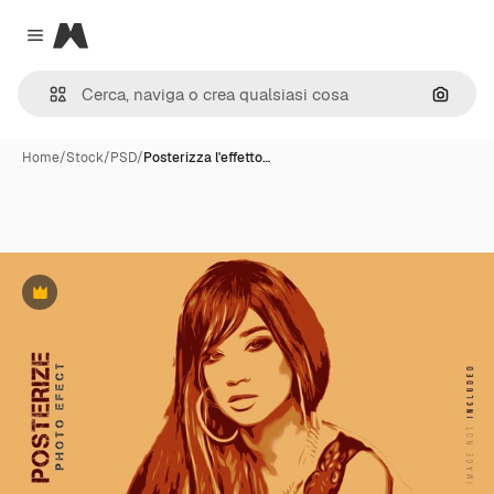
Magnific
Close menu
Cerca 
Home
/
Stock
/
PSD
/
Posterizza l'effetto…
Premium