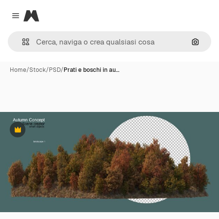
Magnific
Close menu
Cerca 
Home
/
Stock
/
PSD
/
Prati e boschi in au…
Premium