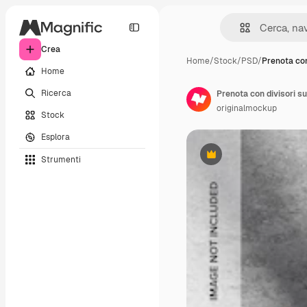
Crea
Home
/
Stock
/
PSD
/
Prenota con
Home
Ricerca
Prenota con divisori s
originalmockup
Stock
Esplora
Strumenti
Premium