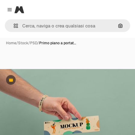
Magnific
Close menu
Cerca 
Home
/
Stock
/
PSD
/
Primo piano a portat…
Premium