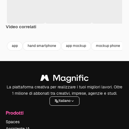
Video correlati
Premium
Premium
Premium
Premium
app
hand smartphone
app mockup
mockup phone
La piattaforma creativa per realizzare i tuoi migliori lavori. Oltre
1 milione di abbonati tra creativi, imprese, agenzie e studi.
Italiano
Prodotti
Spaces
Assistente IA