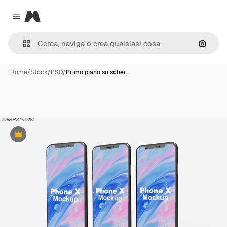
Magnific
Close menu
Cerca 
Home
/
Stock
/
PSD
/
Primo piano su scher…
Premium