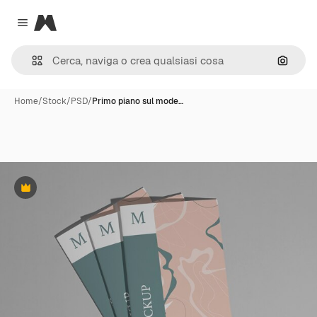
Magnific
Close menu
Cerca 
Home
/
Stock
/
PSD
/
Primo piano sul mode…
Premium