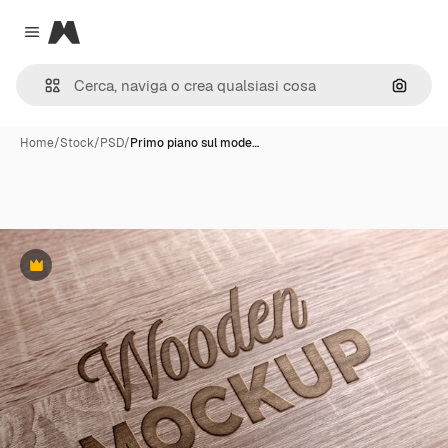
Magnific
Close menu
Cerca 
Home
/
Stock
/
PSD
/
Primo piano sul mode…
Premium