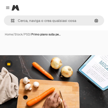
Magnific
Close menu
Cerca 
Home
/
Stock
/
PSD
/
Primo piano sulla pe…
Premium