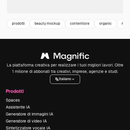
prodotti
beauty mockup
contenitore
organic
moc
La piattaforma creativa per realizzare i tuoi migliori lavori. Oltre
1 milione di abbonati tra creativi, imprese, agenzie e studi.
Italiano
Prodotti
Spaces
Assistente IA
Generatore di immagini IA
Generatore di video IA
Sintetizzatore vocale IA