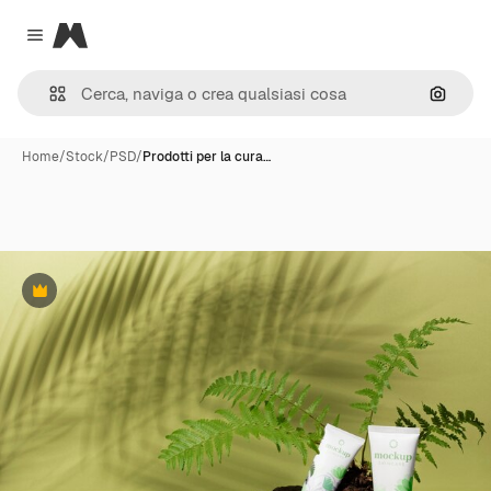
Magnific
Close menu
Cerca 
Home
/
Stock
/
PSD
/
Prodotti per la cura…
Premium