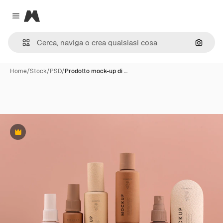
Magnific
Close menu
Cerca 
Home
/
Stock
/
PSD
/
Prodotto mock-up di …
Premium