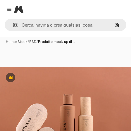
Magnific
Close menu
Cerca 
Home
/
Stock
/
PSD
/
Prodotto mock-up di …
Premium