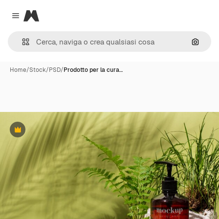
Magnific
Close menu
Cerca 
Home
/
Stock
/
PSD
/
Prodotto per la cura…
Premium