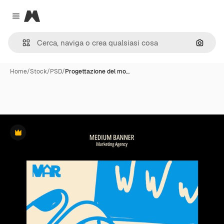
Magnific
Close menu
Cerca 
Home
/
Stock
/
PSD
/
Progettazione del mo…
Premium