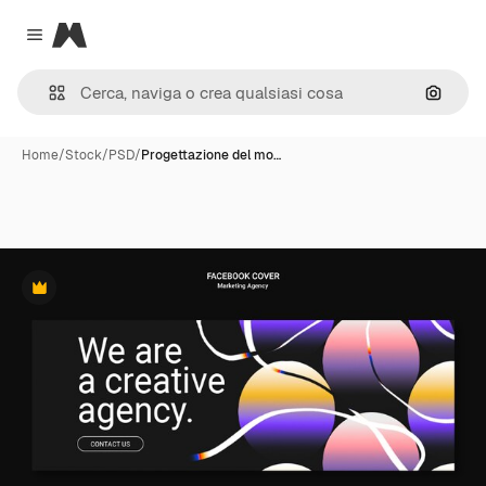
Magnific
Close menu
Cerca 
Home
/
Stock
/
PSD
/
Progettazione del mo…
Premium