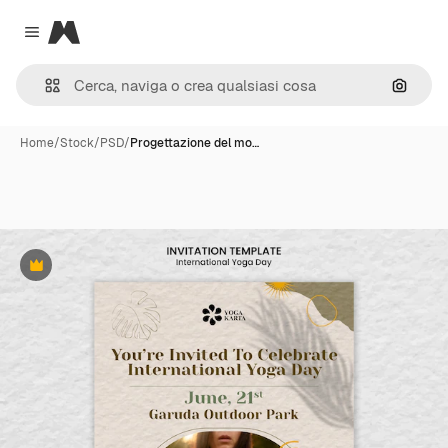
Magnific
Close menu
Cerca 
Home
/
Stock
/
PSD
/
Progettazione del mo…
Premium