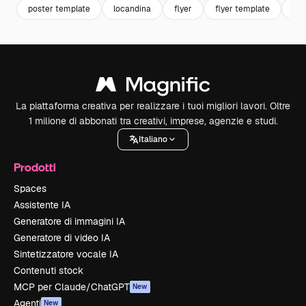
poster template
locandina
flyer
flyer template
mo
La piattaforma creativa per realizzare i tuoi migliori lavori. Oltre
1 milione di abbonati tra creativi, imprese, agenzie e studi.
Italiano
Prodotti
Spaces
Assistente IA
Generatore di immagini IA
Generatore di video IA
Sintetizzatore vocale IA
Contenuti stock
MCP per Claude/ChatGPT
New
Agenti
New