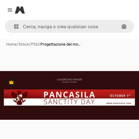
Magnific
Close menu
Cerca 
Home
/
Stock
/
PSD
/
Progettazione del mo…
Premium