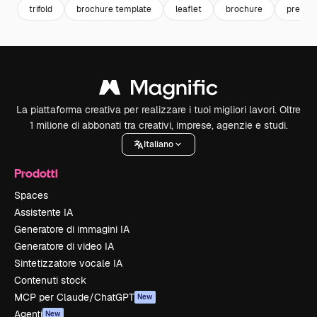
trifold
brochure template
leaflet
brochure
present
La piattaforma creativa per realizzare i tuoi migliori lavori. Oltre
1 milione di abbonati tra creativi, imprese, agenzie e studi.
Italiano
Prodotti
Spaces
Assistente IA
Generatore di immagini IA
Generatore di video IA
Sintetizzatore vocale IA
Contenuti stock
MCP per Claude/ChatGPT
New
Agenti
New