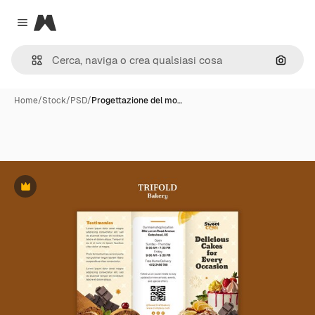
Magnific
Close menu
Cerca 
Home
/
Stock
/
PSD
/
Progettazione del mo…
Premium