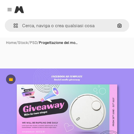
Magnific
Close menu
Cerca 
Home
/
Stock
/
PSD
/
Progettazione del mo…
Premium