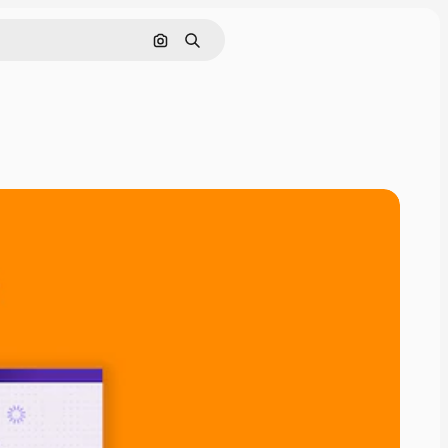
Cerca per immagine
Ricerca