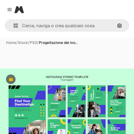
Magnific
Close menu
Cerca 
Home
/
Stock
/
PSD
/
Progettazione del mo…
Premium