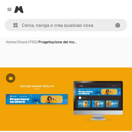
Magnific
Close menu
Cerca 
Home
/
Stock
/
PSD
/
Progettazione del mo…
Premium