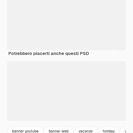
Potrebbero piacerti anche questi PSD
banner youtube
banner web
vacanze
holiday
vaca