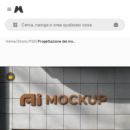
Magnific
Close menu
Cerca 
Home
/
Stock
/
PSD
/
Progettazione del mo…
Premium