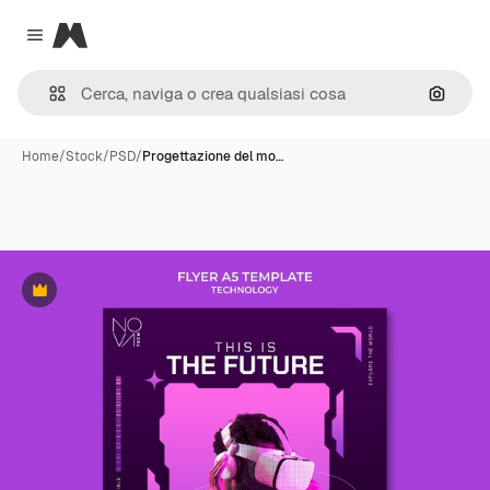
Magnific
Close menu
Cerca 
Home
/
Stock
/
PSD
/
Progettazione del mo…
Premium