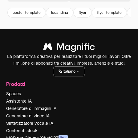
poster template
locandina
flyer
flyer template
mo
La piattaforma creativa per realizzare i tuoi migliori lavori. Oltre
1 milione di abbonati tra creativi, imprese, agenzie e studi.
Italiano
Prodotti
Spaces
Assistente IA
Generatore di immagini IA
Generatore di video IA
Sintetizzatore vocale IA
Contenuti stock
New