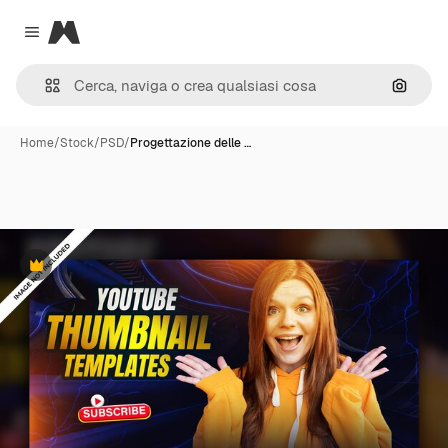
Magnific
Close menu
Cerca 
Home
/
Stock
/
PSD
/
Progettazione delle …
Premium