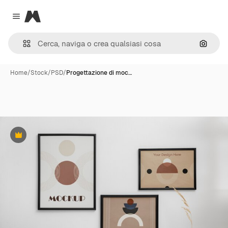
Magnific
Close menu
Cerca 
Home
/
Stock
/
PSD
/
Progettazione di moc…
Premium