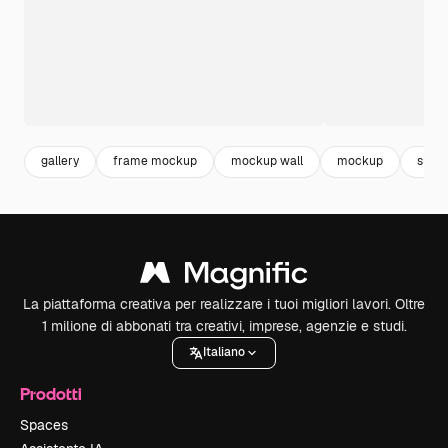
gallery
frame mockup
mockup wall
mockup
suppo
La piattaforma creativa per realizzare i tuoi migliori lavori. Oltre
1 milione di abbonati tra creativi, imprese, agenzie e studi.
Italiano
Prodotti
Spaces