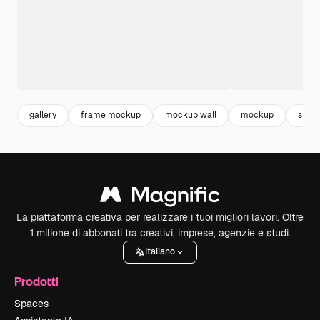
gallery
frame mockup
mockup wall
mockup
suppo
La piattaforma creativa per realizzare i tuoi migliori lavori. Oltre
1 milione di abbonati tra creativi, imprese, agenzie e studi.
Italiano
Prodotti
Spaces