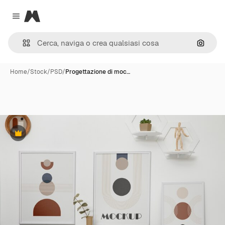
Magnific
Close menu
Cerca 
Home
/
Stock
/
PSD
/
Progettazione di moc…
Premium