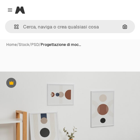
Magnific
Close menu
Cerca 
Home
/
Stock
/
PSD
/
Progettazione di moc…
Premium