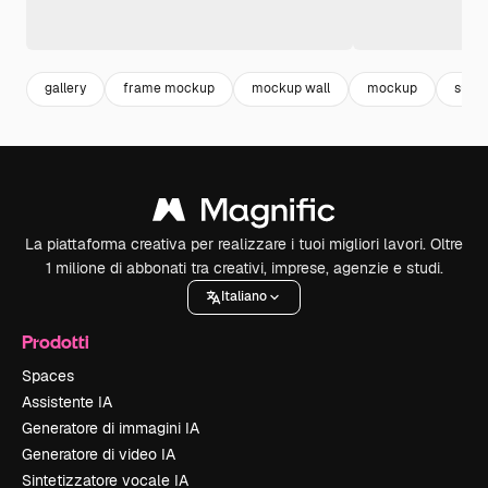
gallery
frame mockup
mockup wall
mockup
suppo
La piattaforma creativa per realizzare i tuoi migliori lavori. Oltre
1 milione di abbonati tra creativi, imprese, agenzie e studi.
Italiano
Prodotti
Spaces
Assistente IA
Generatore di immagini IA
Generatore di video IA
Sintetizzatore vocale IA