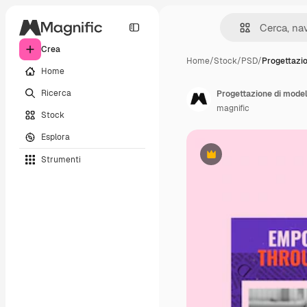
Crea
Home
/
Stock
/
PSD
/
Progettazi
Home
Ricerca
Progettazione di modell
magnific
Stock
Esplora
Strumenti
Premium