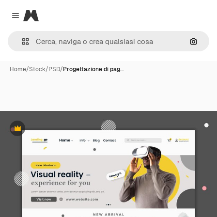
Magnific
Close menu
Cerca 
Home
/
Stock
/
PSD
/
Progettazione di pag…
Premium