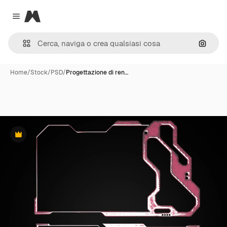
Magnific
Close menu
Cerca 
Home
/
Stock
/
PSD
/
Progettazione di ren…
Premium