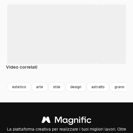
Video correlati
Premium
Premium
Premium
Premium
estetico
arte
stile
design
astratto
grano
La piattaforma creativa per realizzare i tuoi migliori lavori. Oltre